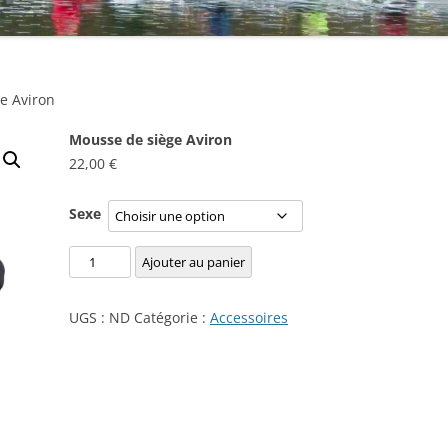
e Aviron
Mousse de siège Aviron
22,00
€
Sexe
quantité
Ajouter au panier
de
Mousse
UGS :
ND
Catégorie :
Accessoires
de
siège
Aviron