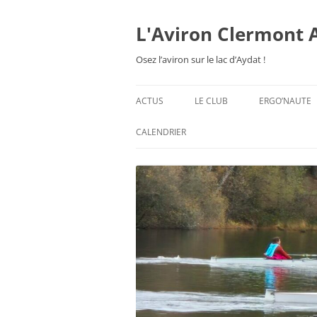
Aller
au
contenu
L'Aviron Clermont 
Osez l’aviron sur le lac d’Aydat !
ACTUS
LE CLUB
ERGO’NAUTE
PRÉSENTATION
CALENDRIER
HORAIRES & ORGANISATION
ESPACE ADHÉSION
TARIFS 2026-27