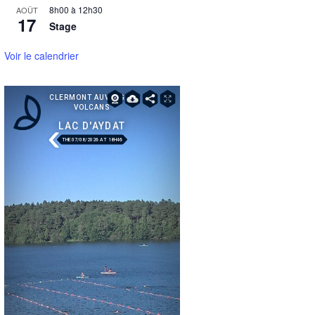
8h00
à
12h30
AOÛT
17
Stage
Voir le calendrier