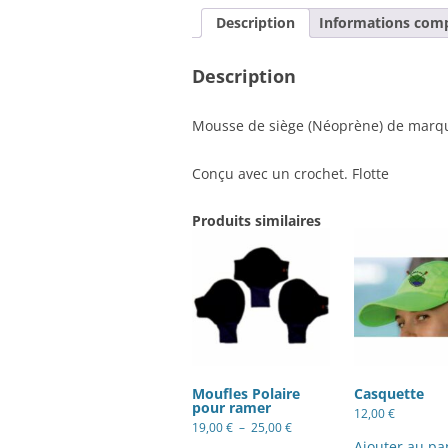
Description
Informations com
Description
Mousse de siège (Néoprène) de marqu
Conçu avec un crochet. Flotte
Produits similaires
Moufles Polaire
Casquette
pour ramer
12,00
€
Plage
19,00
€
–
25,00
€
de
Ce
Ajouter au pa