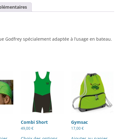
plémentaires
e Godfrey spécialement adaptée à l’usage en bateau.
Combi Short
Gymsac
49,00
€
17,00
€
Ce
produit
nier
Choix des options
Ajouter au panier