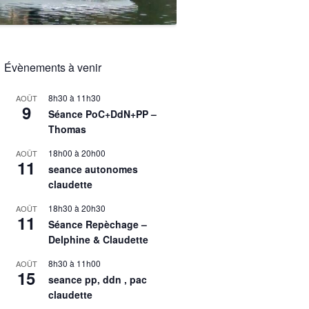
Évènements à venir
8h30
à
11h30
AOÛT
9
Séance PoC+DdN+PP –
Thomas
18h00
à
20h00
AOÛT
11
seance autonomes
claudette
18h30
à
20h30
AOÛT
11
Séance Repèchage –
Delphine & Claudette
8h30
à
11h00
AOÛT
15
seance pp, ddn , pac
claudette