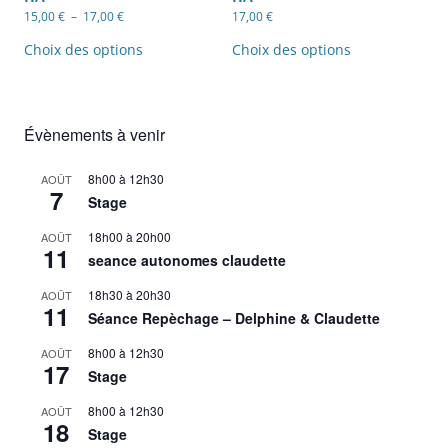
Plage
15,00
€
–
17,00
€
17,00
€
de
Ce
Ce
prix :
produit
produit
Choix des options
Choix des options
15,00 €
a
a
à
plusieurs
plusieurs
17,00 €
variations.
variations.
Les
Les
options
options
Évènements à venir
peuvent
peuvent
être
être
choisies
choisies
sur
sur
8h00
à
12h30
AOÛT
la
la
7
Stage
page
page
du
du
produit
produit
18h00
à
20h00
AOÛT
11
seance autonomes claudette
18h30
à
20h30
AOÛT
11
Séance Repèchage – Delphine & Claudette
8h00
à
12h30
AOÛT
17
Stage
8h00
à
12h30
AOÛT
18
Stage