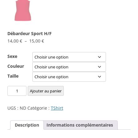
Débardeur Sport H/F
Plage
14,00
€
–
15,00
€
de
prix :
Sexe
14,00 €
Couleur
à
Taille
15,00 €
quantité
Ajouter au panier
de
Débardeur
UGS :
ND
Catégorie :
TShirt
Sport
H/F
Description
Informations complémentaires