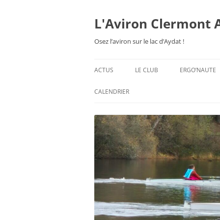
Aller
au
contenu
L'Aviron Clermont 
Osez l’aviron sur le lac d’Aydat !
ACTUS
LE CLUB
ERGO’NAUTE
PRÉSENTATION
CALENDRIER
HORAIRES & ORGANISATION
ESPACE ADHÉSION
TARIFS 2026-27