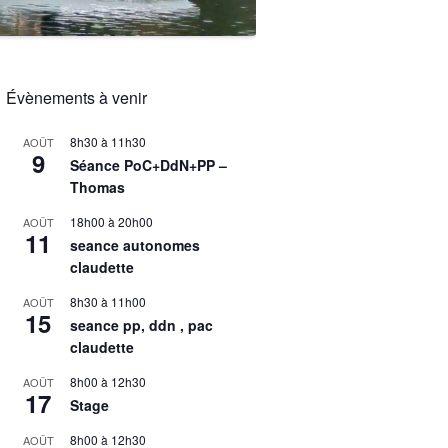
Évènements à venir
8h30
à
11h30
AOÛT
9
Séance PoC+DdN+PP –
Thomas
18h00
à
20h00
AOÛT
11
seance autonomes
claudette
8h30
à
11h00
AOÛT
15
seance pp, ddn , pac
claudette
8h00
à
12h30
AOÛT
17
Stage
8h00
à
12h30
AOÛT