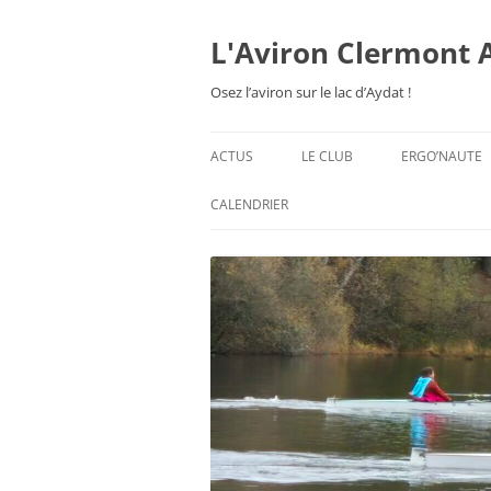
Aller
au
contenu
L'Aviron Clermont 
Osez l’aviron sur le lac d’Aydat !
ACTUS
LE CLUB
ERGO’NAUTE
PRÉSENTATION
CALENDRIER
HORAIRES & ORGANISATION
ESPACE ADHÉSION
TARIFS 2026-27