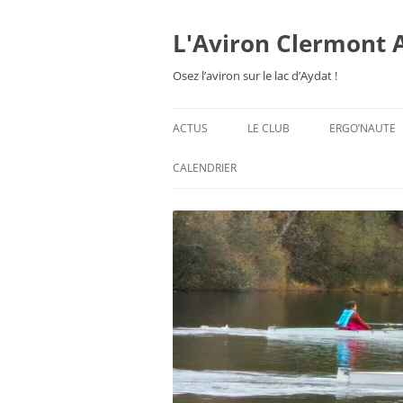
Aller
au
contenu
L'Aviron Clermont 
Osez l’aviron sur le lac d’Aydat !
ACTUS
LE CLUB
ERGO’NAUTE
PRÉSENTATION
CALENDRIER
HORAIRES & ORGANISATION
ESPACE ADHÉSION
TARIFS 2026-27