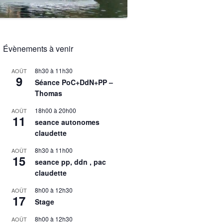
Évènements à venir
8h30
à
11h30
AOÛT
9
Séance PoC+DdN+PP –
Thomas
18h00
à
20h00
AOÛT
11
seance autonomes
claudette
8h30
à
11h00
AOÛT
15
seance pp, ddn , pac
claudette
8h00
à
12h30
AOÛT
17
Stage
8h00
à
12h30
AOÛT