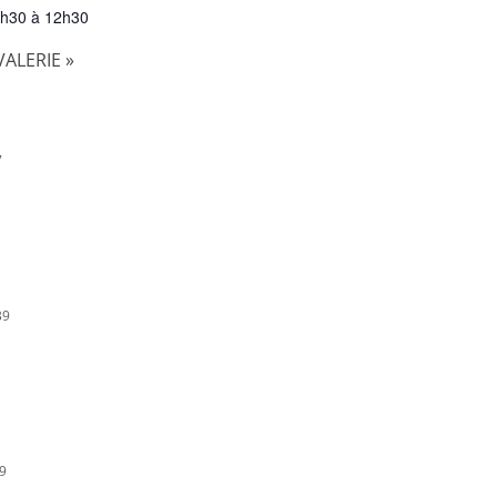
h30 à 12h30
 VALERIE
»
7
39
49