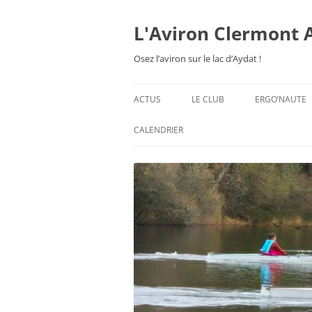
Aller
au
contenu
L'Aviron Clermont 
Osez l’aviron sur le lac d’Aydat !
ACTUS
LE CLUB
ERGO’NAUTE
PRÉSENTATION
CALENDRIER
HORAIRES & ORGANISATION
ESPACE ADHÉSION
TARIFS 2026-27